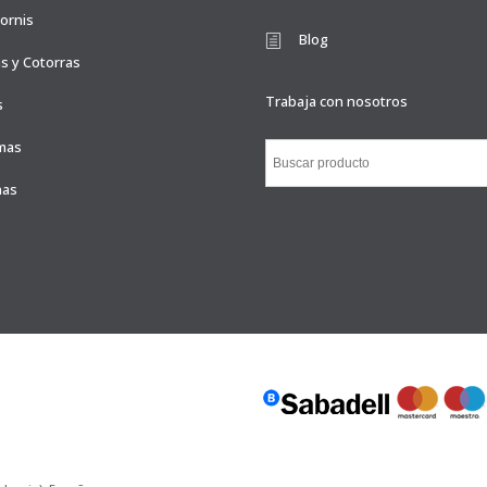
ornis
Blog
s y Cotorras
Trabaja con nosotros
s
mas
nas