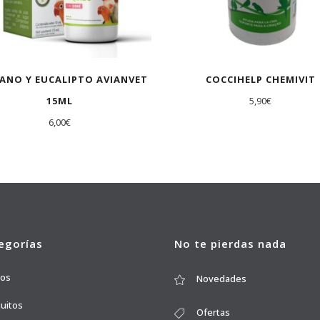
ANO Y EUCALIPTO AVIANVET
COCCIHELP CHEMIVIT
15ML
5,90
€
6,00
€
egorías
No te pierdas nada
ros
Novedades
quitos
Ofertas