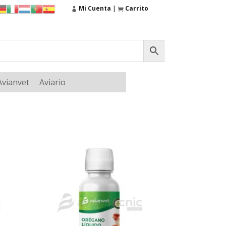
Mi Cuenta
|
Carrito
Avianvet
Aviario