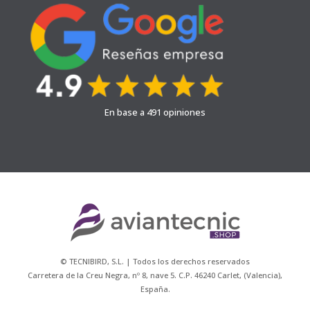
En base a 491 opiniones
© TECNIBIRD, S.L. | Todos los derechos reservados
Carretera de la Creu Negra, nº 8, nave 5. C.P. 46240 Carlet, (Valencia),
España.