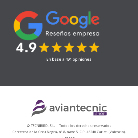
En base a 491 opiniones
© TECNIBIRD, S.L. | Todos los derechos reservados
Carretera de la Creu Negra, nº 8, nave 5. C.P. 46240 Carlet, (Valencia),
España.