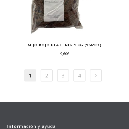
MIJO ROJO BLATTNER 1 KG (166101)
9,60
€
1
2
3
4
Información y ayuda