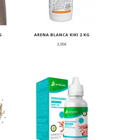
G
ARENA BLANCA KIKI 2 KG
3,95
€