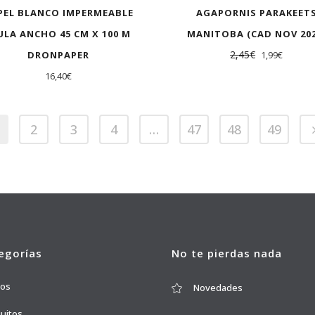
PEL BLANCO IMPERMEABLE
AGAPORNIS PARAKEET
ULA ANCHO 45 CM X 100 M
MANITOBA (CAD NOV 202
2,45
€
DRONPAPER
1,99
€
16,40
€
2
3
4
…
47
48
49
egorías
No te pierdas nada
ros
Novedades
quitos