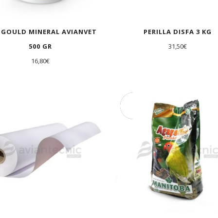
 GOULD MINERAL AVIANVET
PERILLA DISFA 3 KG
500 GR
31,50
€
16,80
€
AGOTADO
OFERTA