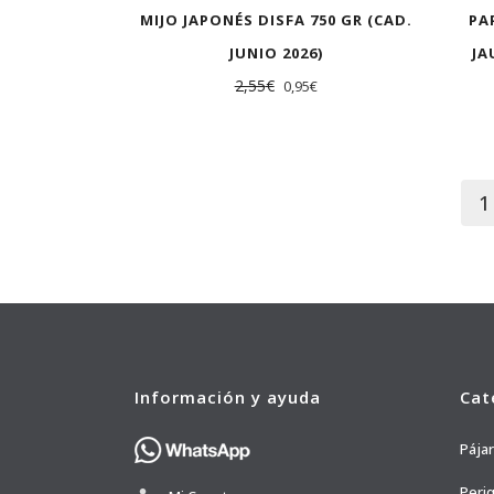
MIJO JAPONÉS DISFA 750 GR (CAD.
PA
JUNIO 2026)
JA
2,55
€
0,95
€
1
Información y ayuda
Cat
Pája
Peri