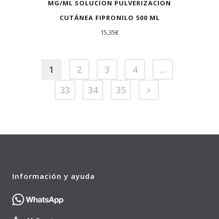
MG/ML SOLUCION PULVERIZACION
CUTÁNEA FIPRONILO 500 ML
15,35
€
1
2
3
4
…
33
34
35
Información y ayuda