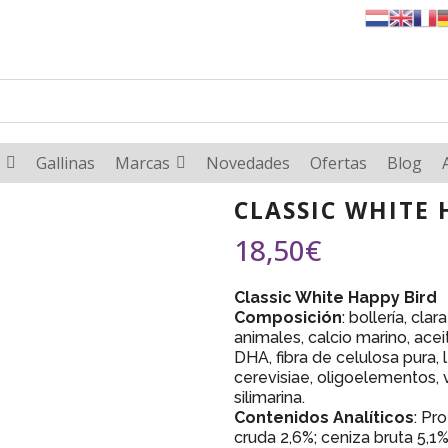
Gallinas
Marcas
Novedades
Ofertas
Blog
CLASSIC WHITE 
18,50
€
Classic White Happy Bird
Composición
: bollería, cl
animales, calcio marino, ac
DHA, fibra de celulosa pura
cerevisiae, oligoelementos, v
silimarina.
Contenidos Analíticos
: Pr
cruda 2,6%; ceniza bruta 5,1%