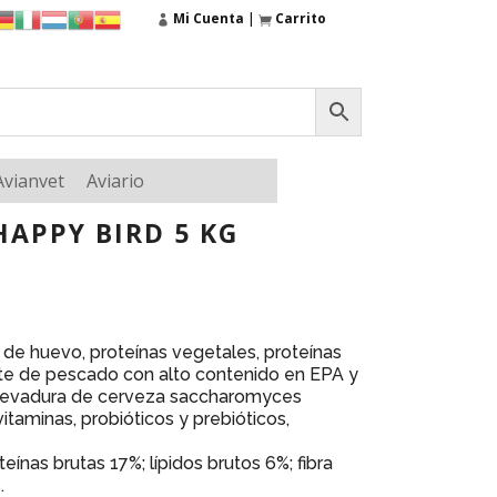
Mi Cuenta
|
Carrito
Avianvet
Aviario
HAPPY BIRD 5 KG
ara de huevo, proteínas vegetales, proteínas
eite de pescado con alto contenido en EPA y
, levadura de cerveza saccharomyces
itaminas, probióticos y prebióticos,
oteínas brutas 17%; lípidos brutos 6%; fibra
.