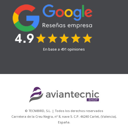
En base a 491 opiniones
© TECNIBIRD, S.L. | Todos los derechos reservados
Carretera de la Creu Negra, nº 8, nave 5. C.P. 46240 Carlet, (Valencia),
España.