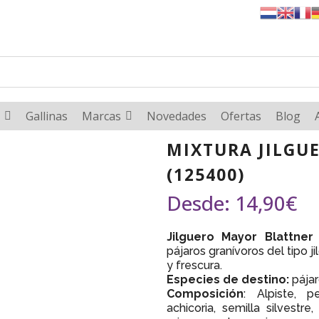
Gallinas
Marcas
Novedades
Ofertas
Blog
MIXTURA JILGU
(125400)
Desde:
14,90
€
Jilguero Mayor Blattne
pájaros granívoros del tipo j
y frescura.
Especies de destino:
pájar
Composición
: Alpiste, pe
achicoria, semilla silvestre