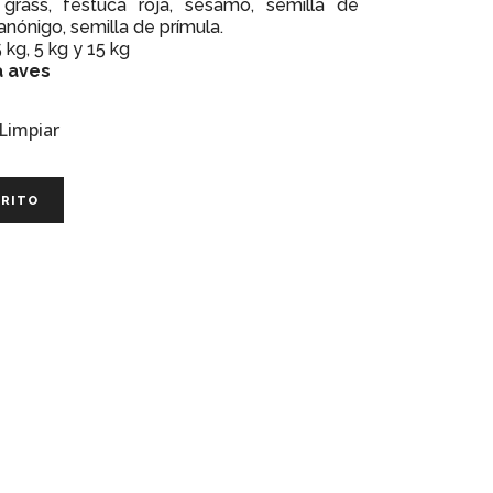
 grass, festuca roja, sésamo, semilla de
anónigo, semilla de prímula.
5 kg, 5 kg y 15 kg
 aves
Limpiar
RRITO