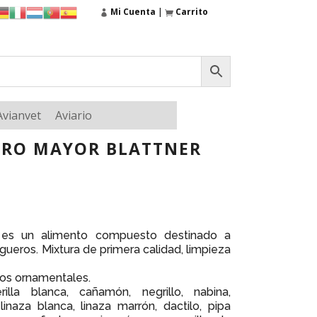
Mi Cuenta
|
Carrito
Avianvet
Aviario
ERO MAYOR BLATTNER
r
es un alimento compuesto destinado a
ilgueros. Mixtura de primera calidad, limpieza
os ornamentales.
rilla blanca, cañamón, negrillo, nabina,
, linaza blanca, linaza marrón, dactilo, pipa