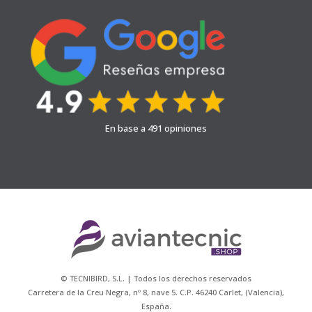
En base a 491 opiniones
© TECNIBIRD, S.L. | Todos los derechos reservados
Carretera de la Creu Negra, nº 8, nave 5. C.P. 46240 Carlet, (Valencia),
España.