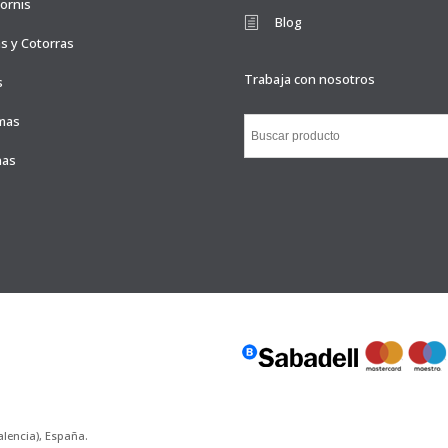
ornis
Blog
s y Cotorras
Trabaja con nosotros
s
mas
nas
Valencia), España.