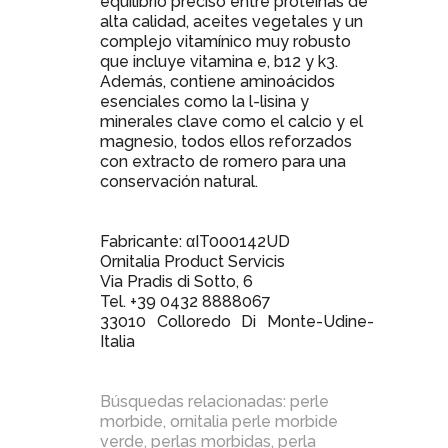
equilibrio preciso entre proteínas de
alta calidad, aceites vegetales y un
complejo vitamínico muy robusto
que incluye vitamina e, b12 y k3.
Además, contiene aminoácidos
esenciales como la l-lisina y
minerales clave como el calcio y el
magnesio, todos ellos reforzados
con extracto de romero para una
conservación natural.
Fabricante: αIT000142UD
Ornitalia Product Servicis
Via Pradis di Sotto, 6
Tel. +39 0432 8888067
33010 Colloredo Di Monte-Udine-
Italia
Búsquedas relacionadas:
perle
morbide
,
ornitalia perle morbide
verde
,
perlas morbidas
,
perla