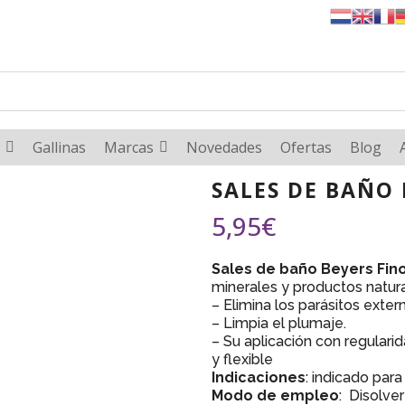
Gallinas
Marcas
Novedades
Ofertas
Blog
SALES DE BAÑO 
5,95
€
Sales de baño Beyers Fin
minerales y productos natura
– Elimina los parásitos exter
– Limpia el plumaje.
– Su aplicación con regularid
y flexible
Indicaciones
: indicado para
Modo de empleo
: Disolver