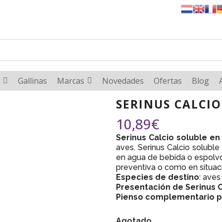
Gallinas
Marcas
Novedades
Ofertas
Blog
SERINUS CALCI
10,89
€
Serinus Calcio soluble e
aves. Serinus Calcio soluble
en agua de bebida o espolv
preventiva o como en situaci
Especies de destino
: ave
Presentación de Serinus C
Pienso complementario p
Agotado