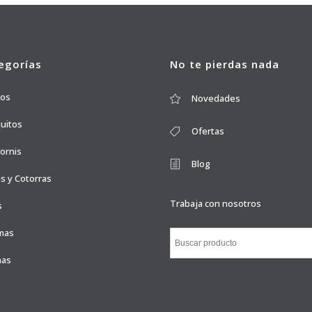
egorías
No te pierdas nada
ros
Novedades
quitos
Ofertas
ornis
Blog
s y Cotorras
Trabaja con nosotros
s
mas
nas