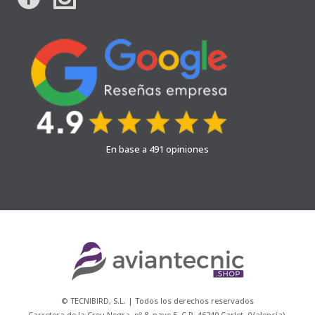
En base a 491 opiniones
© TECNIBIRD, S.L. | Todos los derechos reservados
Carretera de la Creu Negra, nº 8, nave 5. C.P. 46240 Carlet, (Valencia),