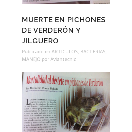
MUERTE EN PICHONES
DE VERDERÓN Y
JILGUERO
Publicado
en
ARTICULOS
,
BACTERIAS
,
MANEJO
por Aviantecnic