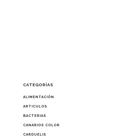
2019 se realizaron las distintas
comisiones técnicas tanto del colegio
de jueces COE como las comisiones
técnicas del colegio de jueces
FOCDE. En esta entrada, os
mostramos los diferentes acuerdos y
medidas aplicables a la temporada
2019/2020 tomados en...
CATEGORÍAS
ALIMENTACIÓN
ARTICULOS
BACTERIAS
CANARIOS COLOR
CARDUELIS