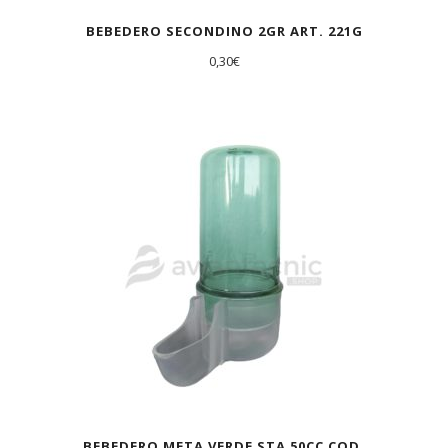
BEBEDERO SECONDINO 2GR ART. 221G
0,30
€
BEBEDERO META VERDE STA 50CC COD.