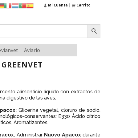
Mi Cuenta
|
Carrito
Avianvet
Aviario
 GREENVET
mento alimenticio líquido con extractos de
ma digestivo de las aves.
pacox:
Glicerina vegetal, cloruro de sodio.
cnológicos-conservantes: E330 Ácido cítrico
ticos, Aromatizantes.
pacox:
Administrar
Nuovo Apacox
durante