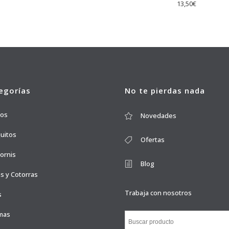
13,50
€
egorías
No te pierdas nada
ros
Novedades
quitos
Ofertas
ornis
Blog
s y Cotorras
Trabaja con nosotros
s
mas