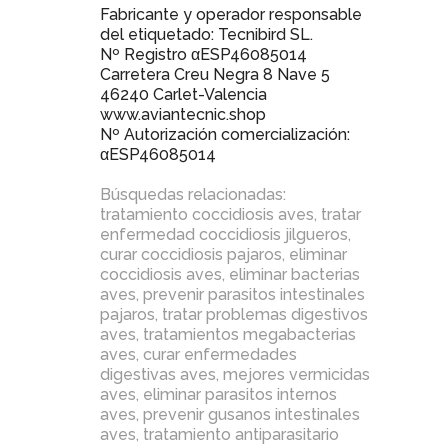
Fabricante y operador responsable
del etiquetado: Tecnibird SL.
Nº Registro αESP46085014
Carretera Creu Negra 8 Nave 5
46240 Carlet-Valencia
www.aviantecnic.shop
Nº Autorización comercialización:
αESP46085014
Búsquedas relacionadas:
tratamiento coccidiosis aves
,
tratar
enfermedad coccidiosis jilgueros
,
curar coccidiosis pajaros
,
eliminar
coccidiosis aves
,
eliminar bacterias
aves
,
prevenir parasitos intestinales
pajaros
,
tratar problemas digestivos
aves
,
tratamientos megabacterias
aves
,
curar enfermedades
digestivas aves
,
mejores vermicidas
aves
,
eliminar parasitos internos
aves
,
prevenir gusanos intestinales
aves
,
tratamiento antiparasitario