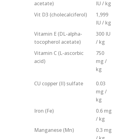
acetate)
IU / kg
Vit D3 (cholecalciferol)
1,999
IU / kg
Vitamin E (DL-alpha-
300 IU
tocopherol acetate)
/ kg
Vitamin C (L-ascorbic
750
acid)
mg /
kg
CU copper (II) sulfate
0.03
mg /
kg
Iron (Fe)
0.6 mg
/ kg
Manganese (Mn)
0.3 mg
/ kg