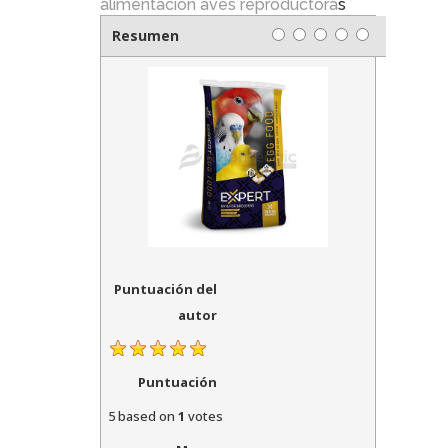
alimentacion aves reproductora
s
Resumen
Puntuación del
autor
Puntuación
5
based on
1
votes