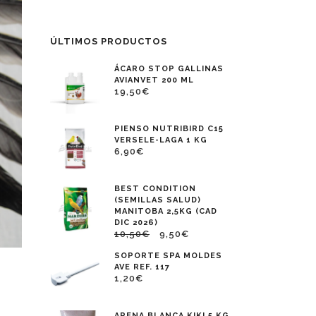
ÚLTIMOS PRODUCTOS
ÁCARO STOP GALLINAS
AVIANVET 200 ML
19,50
€
PIENSO NUTRIBIRD C15
VERSELE-LAGA 1 KG
6,90
€
BEST CONDITION
(SEMILLAS SALUD)
MANITOBA 2,5KG (CAD
DIC 2026)
10,50
€
9,50
€
SOPORTE SPA MOLDES
AVE REF. 117
1,20
€
ARENA BLANCA KIKI 5 KG