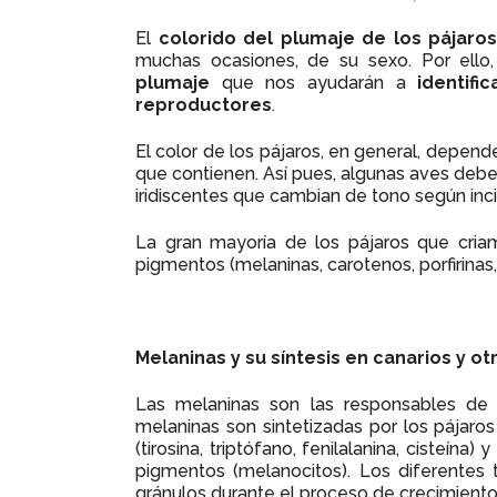
El
colorido del plumaje de los pájaros
muchas ocasiones, de su sexo. Por ell
plumaje
que nos ayudarán a
identifi
reproductores
.
El color de los pájaros, en general, depen
que contienen. Así pues, algunas aves deben
iridiscentes que cambian de tono según incid
La gran mayoría de los pájaros que criam
pigmentos (melaninas, carotenos, porfirinas, 
Melaninas y su síntesis en canarios y ot
Las melaninas son las responsables de l
melaninas son sintetizadas por los pájaros
(tirosina, triptófano, fenilalanina, cisteín
pigmentos (melanocitos). Los diferentes
gránulos durante el proceso de crecimiento