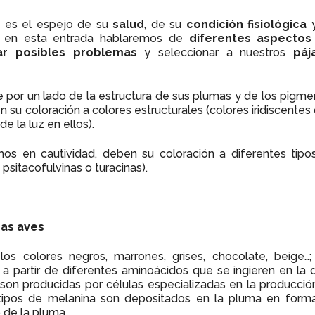
es el espejo de su
salud
, de su
condición fisiológica
y
o, en esta entrada hablaremos de
diferentes aspectos
car posibles problemas
y seleccionar a nuestros
páj
de por un lado de la estructura de sus plumas y de los pigm
 su coloración a colores estructurales (colores iridiscentes
e la luz en ellos).
os en cautividad, deben su coloración a diferentes tipo
psitacofulvinas o turacinas).
ras aves
os colores negros, marrones, grises, chocolate, beige…;
 a partir de diferentes aminoácidos que se ingieren en la 
a) y son producidas por células especializadas en la producci
 tipos de melanina son depositados en la pluma en form
 de la pluma.