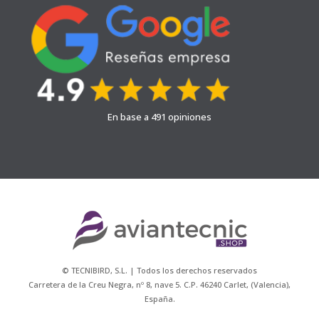
En base a 491 opiniones
© TECNIBIRD, S.L. | Todos los derechos reservados
Carretera de la Creu Negra, nº 8, nave 5. C.P. 46240 Carlet, (Valencia),
España.