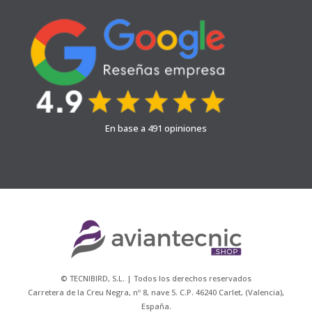
En base a 491 opiniones
© TECNIBIRD, S.L. | Todos los derechos reservados
Carretera de la Creu Negra, nº 8, nave 5. C.P. 46240 Carlet, (Valencia),
España.