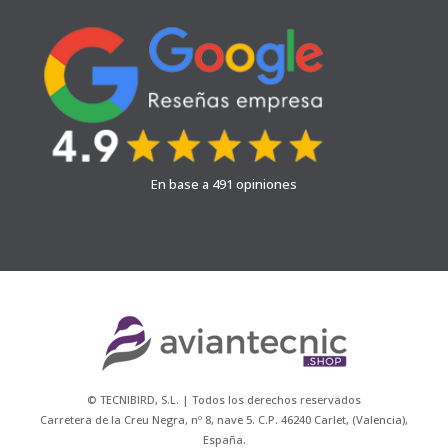
En base a 491 opiniones
© TECNIBIRD, S.L. | Todos los derechos reservados
Carretera de la Creu Negra, nº 8, nave 5. C.P. 46240 Carlet, (Valencia),
España.