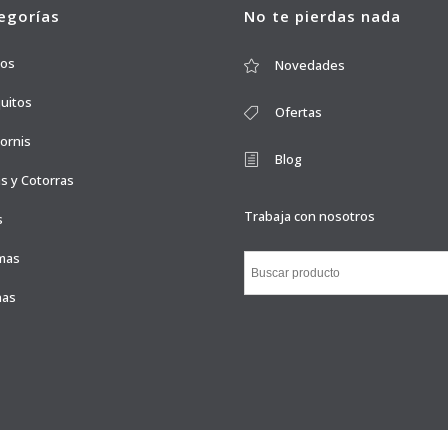
egorías
No te pierdas nada
ros
Novedades
quitos
Ofertas
ornis
Blog
s y Cotorras
Trabaja con nosotros
s
mas
nas