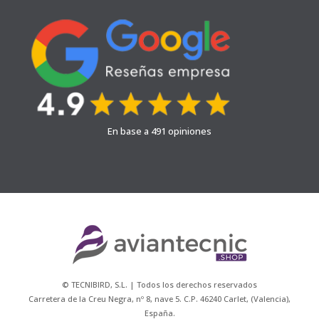
En base a 491 opiniones
© TECNIBIRD, S.L. | Todos los derechos reservados
Carretera de la Creu Negra, nº 8, nave 5. C.P. 46240 Carlet, (Valencia),
España.