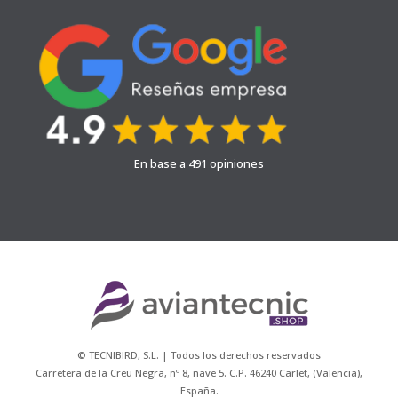
En base a 491 opiniones
© TECNIBIRD, S.L. | Todos los derechos reservados
Carretera de la Creu Negra, nº 8, nave 5. C.P. 46240 Carlet, (Valencia),
España.