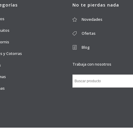
egorías
No te pierdas nada
ros
Novedades
quitos
Ofertas
ornis
Blog
s y Cotorras
Trabaja con nosotros
s
mas
nas